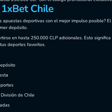
 1xBet Chile
as apuestas deportivas con el mejor impulso posible? El
imer depósito.
rtirse en hasta 250.000 CLP adicionales. Esto significa
tus deportes favoritos.
depósito
esta
eportes
División de Chile
nadas