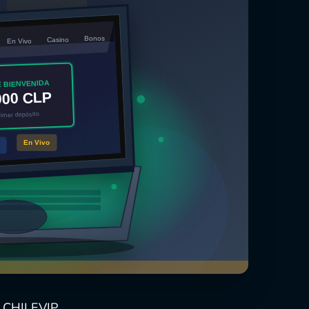
o CHILEVIP.