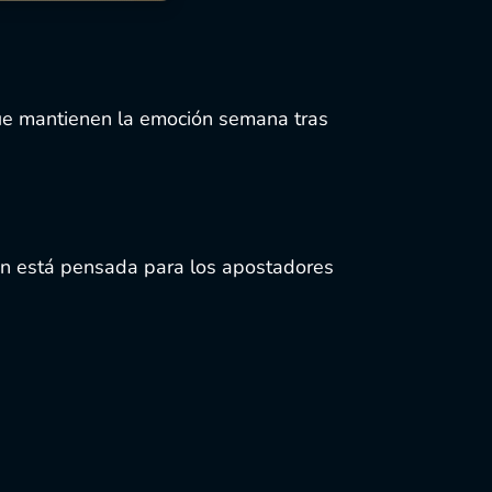
que mantienen la emoción semana tras
ón está pensada para los apostadores