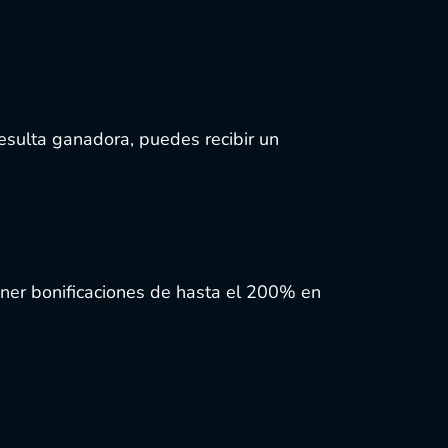
esulta ganadora, puedes recibir un
ner bonificaciones de hasta el 200% en