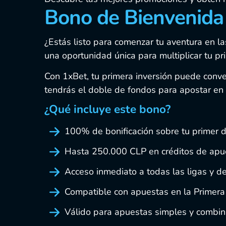
Bono de Bienvenida
¿Estás listo para comenzar tu aventura en l
una oportunidad única para multiplicar tu pr
Con 1xBet, tu primera inversión puede conve
tendrás el doble de fondos para apostar en 
¿Qué incluye este bono?
100% de bonificación sobre tu primer 
Hasta 250.000 CLP en créditos de apu
Acceso inmediato a todas las ligas y d
Compatible con apuestas en la Primera 
Válido para apuestas simples y combi