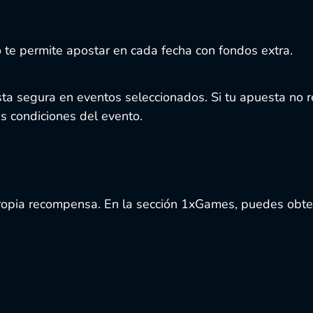
te permite apostar en cada fecha con fondos extra.
a segura en eventos seleccionados. Si tu apuesta no r
s condiciones del evento.
propia recompensa. En la sección 1xGames, puedes obte