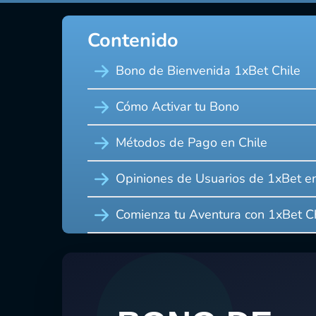
Contenido
Bono de Bienvenida 1xBet Chile
Cómo Activar tu Bono
Métodos de Pago en Chile
Opiniones de Usuarios de 1xBet en
Comienza tu Aventura con 1xBet C