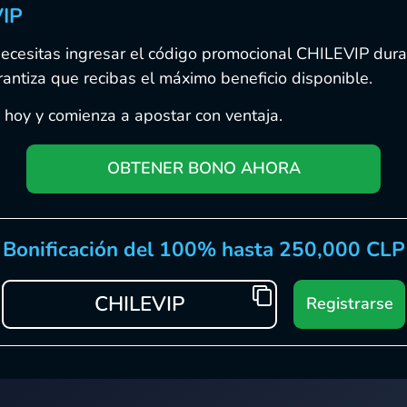
VIP
 necesitas ingresar el código promocional CHILEVIP dura
antiza que recibas el máximo beneficio disponible.
 hoy y comienza a apostar con ventaja.
OBTENER BONO AHORA
Bonificación del 100% hasta 250,000 CLP
CHILEVIP
Registrarse