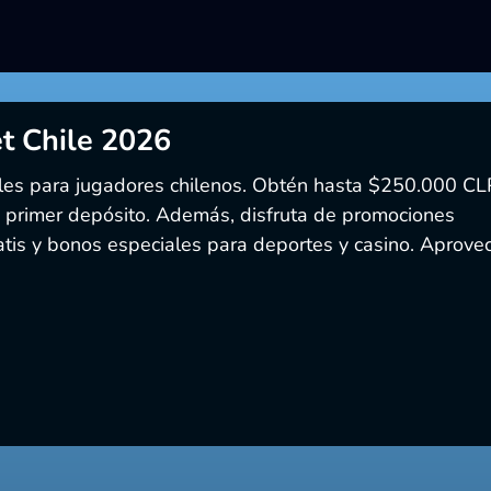
t Chile 2026
les para jugadores chilenos. Obtén hasta $250.000 CL
 primer depósito. Además, disfruta de promociones
tis y bonos especiales para deportes y casino. Aprove