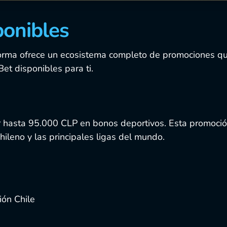
ponibles
aforma ofrece un ecosistema completo de promociones 
et disponibles para ti.
ir hasta 95.000 CLP en bonos deportivos. Esta promoci
hileno y las principales ligas del mundo.
ión Chile