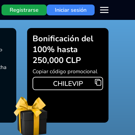
Registrarse
Iniciar sesión
Bonificación del
100% hasta
P
250,000 CLP
cha
Copiar código promocional
CHILEVIP