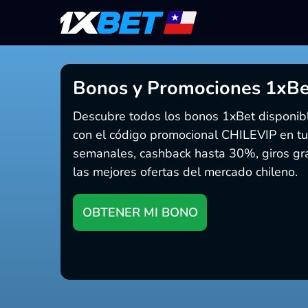
Bonos y Promociones 1xBe
Descubre todos los bonos 1xBet disponib
con el código promocional CHILEVIP en tu
semanales, cashback hasta 30%, giros gra
las mejores ofertas del mercado chileno.
OBTENER MI BONO